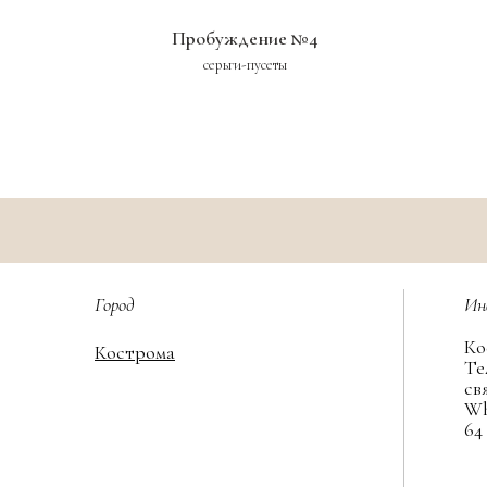
Пробуждение №4
серьги-пусеты
Город
Ин
Ко
Кострома
Те
св
Wh
64