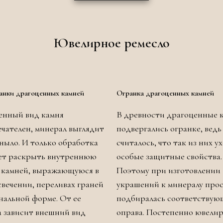
Ювелирное ремесло
анки драгоценных камней
Огранка драгоценных камней
енный вид камня
В древности драгоценные 
чателен, минерал выглядит
подвергались огранке, ведь
уныло. И только обработка
считалось, что так из них у
ет раскрыть внутреннюю
особые защитные свойства.
 камней, выражающуюся в
Поэтому при изготовлении
свечении, переливах граней
украшений к минералу про
нальной форме. От ее
подбиралась соответствую
а зависит внешний вид
оправа. Постепенно ювели