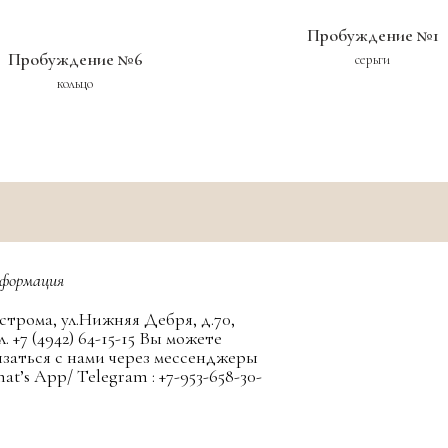
Пробуждение №1
Пробуждение №6
серьги
кольцо
формация
строма, ул.Нижняя Дебря, д.70,
л. +7 (4942) 64-15-15 Вы можете
язаться с нами через мессенджеры
at’s App/ Telegram : +7-953-658-30-