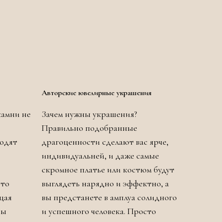
Авторские ювелирные украшения
камни не
Зачем нужны украшения?
Правильно подобранные
ходят
драгоценности сделают вас ярче,
индивидуальней, и даже самые
скромное платье или костюм будут
сто
выглядеть нарядно и эффектно, а
щая
вы предстанете в амплуа солидного
ры
и успешного человека. Просто