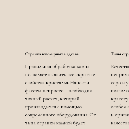
Огранка ювелирных изделий
Типы огр
Правильная обработка камня
Естеств
позволяет выявить все скрытые
неприме
свойства кристалла. Нанести
серо и 
фасеты непросто – необходим
позволя
точный расчет, который
красоту
производится с помощью
особом 
современного оборудования. От
и ориги
типа огранки камней будет
качеств