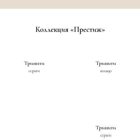
Коллекция «Престиж»
Тринити
Тринити
серьги
кольцо
Тринити
серьги