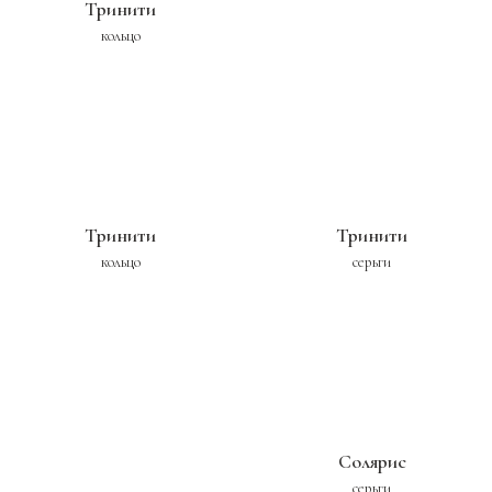
Тринити
кольцо
Тринити
Тринити
кольцо
серьги
Солярис
серьги