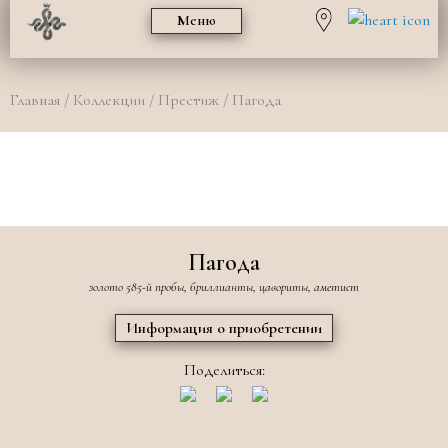
Меню
Главная
/
Коллекции
/
Престиж
/ Пагода
Пагода
золото 585-й пробы, бриллианты, цавориты, аметист
Информация о приобретении
Поделиться: