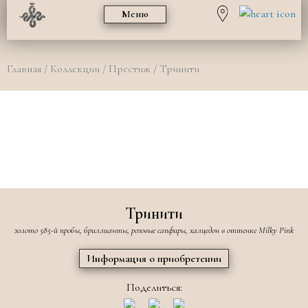
Меню
Главная
/
Коллекции
/
Престиж
/ Тринити
Тринити
золото 585-й пробы, бриллианты, розовые сапфиры, халцедон в оттенке Milky Pink
Информация о приобретении
Поделиться: