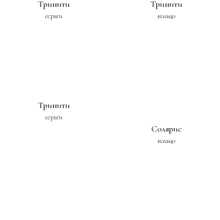
Тринити
Тринити
серьги
кольцо
Тринити
серьги
Солярис
кольцо