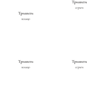
Тринити
серьги
Тринити
кольцо
Тринити
Тринити
кольцо
серьги