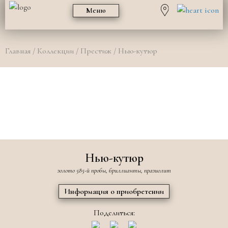
Меню
Главная
/
Коллекции
/
Престиж
/ Нью-кутюр
Нью-кутюр
золото 585-й пробы, бриллианты, празиолит
Информация о приобретении
Поделиться: