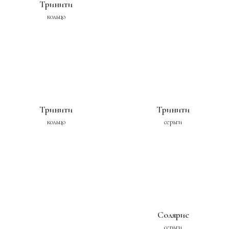
Тринити
кольцо
Тринити
Тринити
кольцо
серьги
Солярис
серьги