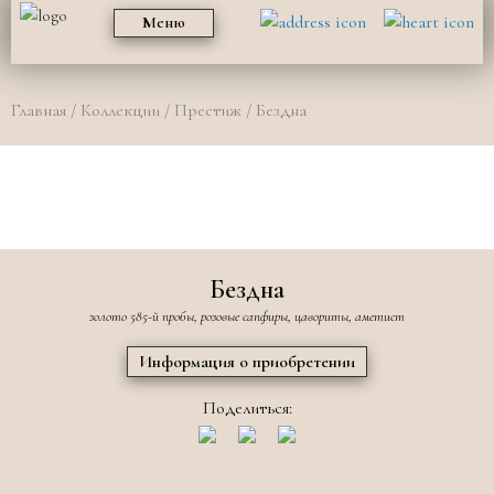
Меню
Главная
/
Коллекции
/
Престиж
/ Бездна
Бездна
золото 585-й пробы, розовые сапфиры, цавориты, аметист
Информация о приобретении
Поделиться: