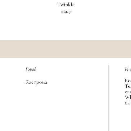
Twinkle
кольцо
Город
Ин
Ко
Кострома
Те
св
Wh
64