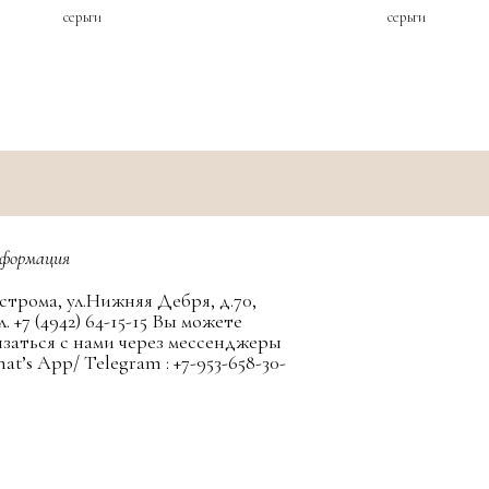
серьги
серьги
формация
строма, ул.Нижняя Дебря, д.70,
л. +7 (4942) 64-15-15 Вы можете
язаться с нами через мессенджеры
at’s App/ Telegram : +7-953-658-30-