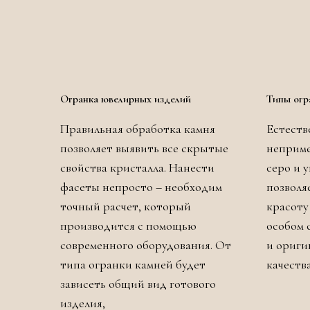
Огранка ювелирных изделий
Типы огр
Правильная обработка камня
Естеств
позволяет выявить все скрытые
неприме
свойства кристалла. Нанести
серо и 
фасеты непросто – необходим
позволя
точный расчет, который
красоту
производится с помощью
особом 
современного оборудования. От
и ориги
типа огранки камней будет
качеств
зависеть общий вид готового
изделия,