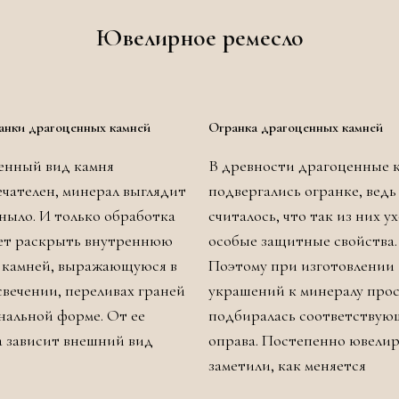
Ювелирное ремесло
анки драгоценных камней
Огранка драгоценных камней
енный вид камня
В древности драгоценные 
чателен, минерал выглядит
подвергались огранке, ведь
уныло. И только обработка
считалось, что так из них у
ет раскрыть внутреннюю
особые защитные свойства.
 камней, выражающуюся в
Поэтому при изготовлении
свечении, переливах граней
украшений к минералу про
нальной форме. От ее
подбиралась соответствую
а зависит внешний вид
оправа. Постепенно ювели
заметили, как меняется