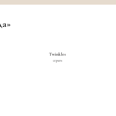
да»
Twinkles
серьги