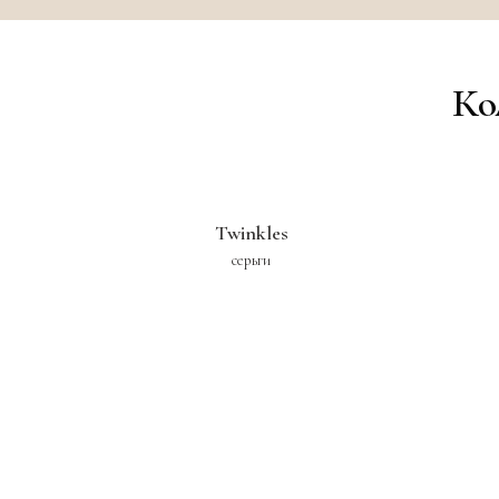
Ко
Twinkles
серьги