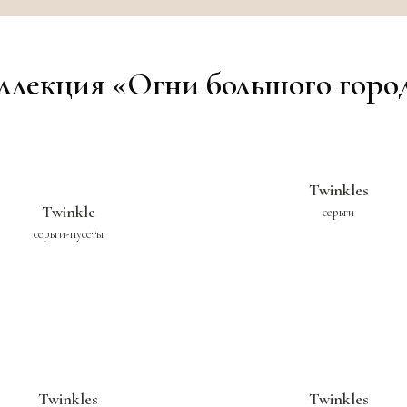
ллекция «Огни большого горо
Twinkles
Twinkle
серьги
серьги-пусеты
Twinkles
Twinkles