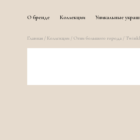
О бренде
Коллекции
Уникальные украш
Главная
/
Коллекции
/
Огни большого города
/ Twink