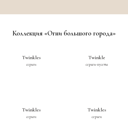
Коллекция «Огни большого города»
Twinkles
Twinkle
серьги
серьги-пусеты
Twinkles
Twinkles
серьги
серьги