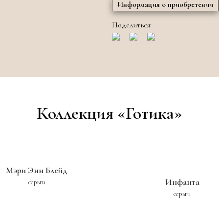
Информация о приобретении
Поделиться:
Коллекция «Готика»
Мэри Энн Блейд
Инфанта
серьги
серьги