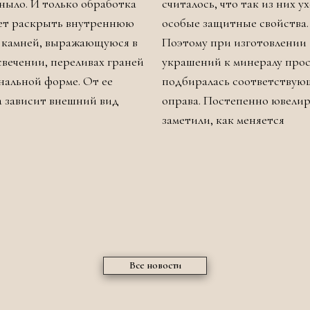
уныло. И только обработка
считалось, что так из них у
ет раскрыть внутреннюю
особые защитные свойства.
 камней, выражающуюся в
Поэтому при изготовлении
свечении, переливах граней
украшений к минералу про
нальной форме. От ее
подбиралась соответствую
а зависит внешний вид
оправа. Постепенно ювели
заметили, как меняется
Все новости