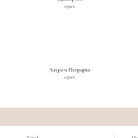
серьги
Лаура и Петрарка
серьги
Город
Ин