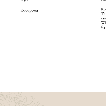
Ко
Кострома
Те
св
Wh
64