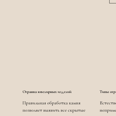
Огранка ювелирных изделий
Типы огр
Правильная обработка камня
Естеств
позволяет выявить все скрытые
неприме