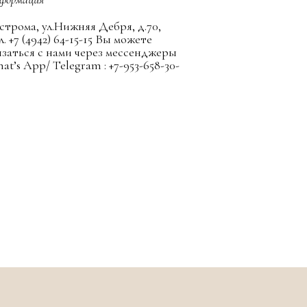
строма, ул.Нижняя Дебря, д.70,
л. +7 (4942) 64-15-15 Вы можете
язаться с нами через мессенджеры
at’s App/ Telegram : +7-953-658-30-