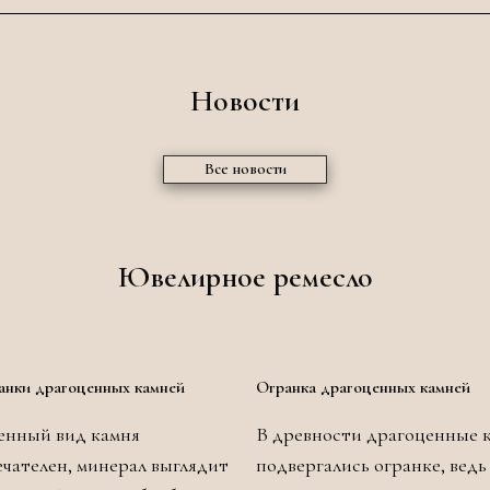
Новости
Все новости
Ювелирное ремесло
анки драгоценных камней
Огранка драгоценных камней
енный вид камня
В древности драгоценные 
чателен, минерал выглядит
подвергались огранке, ведь