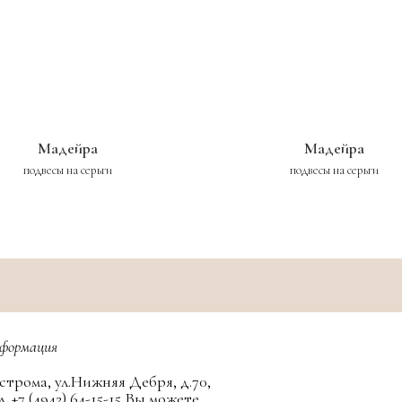
Мадейра
Мадейра
подвесы на серьги
подвесы на серьги
формация
строма, ул.Нижняя Дебря, д.70,
л. +7 (4942) 64-15-15 Вы можете