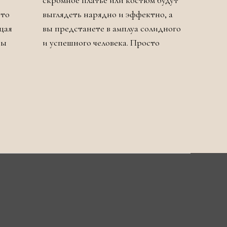
скромное платье или костюм будут
сто
выглядеть нарядно и эффектно, а
щая
вы предстанете в амплуа солидного
ры
и успешного человека. Просто