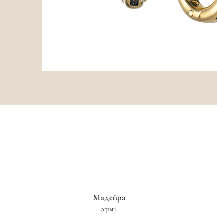
Мадейра
серьги