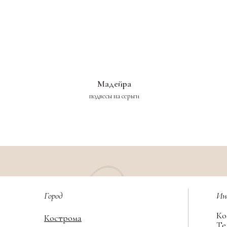
Мадейра
подвесы на серьги
Город
Ин
Ко
Кострома
Те