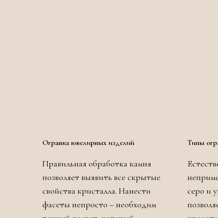
Огранка ювелирных изделий
Типы огр
Правильная обработка камня
Естеств
позволяет выявить все скрытые
неприме
свойства кристалла. Нанести
серо и 
фасеты непросто – необходим
позволя