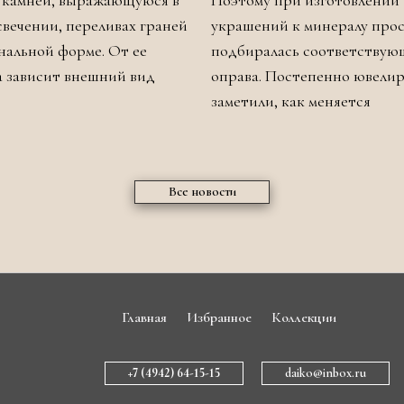
 камней, выражающуюся в
Поэтому при изготовлении
свечении, переливах граней
украшений к минералу про
нальной форме. От ее
подбиралась соответствую
а зависит внешний вид
оправа. Постепенно ювели
заметили, как меняется
Все новости
Главная
Избранное
Коллекции
+7 (4942) 64-15-15
daiko@inbox.ru