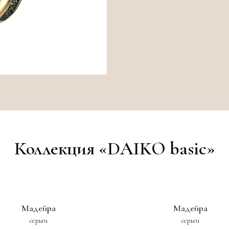
Коллекция «DAIKO basic»
Мадейра
Мадейра
серьги
серьги