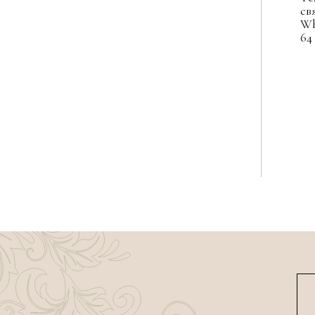
св
Wh
64