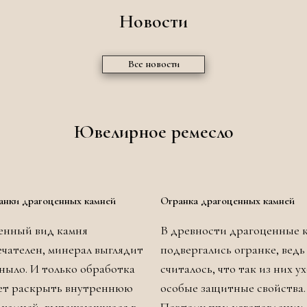
Новости
Все новости
Ювелирное ремесло
анки драгоценных камней
Огранка драгоценных камней
енный вид камня
В древности драгоценные 
чателен, минерал выглядит
подвергались огранке, ведь
уныло. И только обработка
считалось, что так из них у
ет раскрыть внутреннюю
особые защитные свойства.