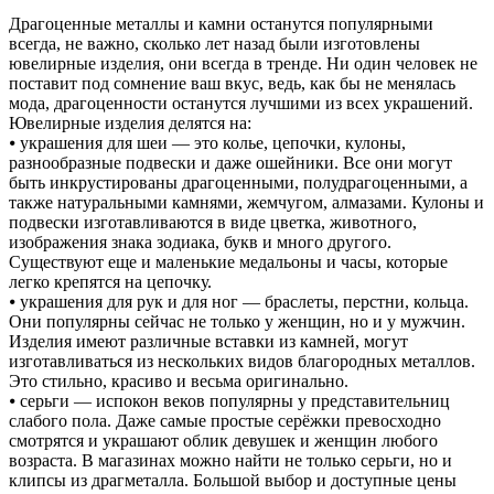
Драгоценные металлы и камни останутся популярными
всегда, не важно, сколько лет назад были изготовлены
ювелирные изделия, они всегда в тренде. Ни один человек не
поставит под сомнение ваш вкус, ведь, как бы не менялась
мода, драгоценности останутся лучшими из всех украшений.
Ювелирные изделия делятся на:
⦁ украшения для шеи — это колье, цепочки, кулоны,
разнообразные подвески и даже ошейники. Все они могут
быть инкрустированы драгоценными, полудрагоценными, а
также натуральными камнями, жемчугом, алмазами. Кулоны и
подвески изготавливаются в виде цветка, животного,
изображения знака зодиака, букв и много другого.
Существуют еще и маленькие медальоны и часы, которые
легко крепятся на цепочку.
⦁ украшения для рук и для ног — браслеты, перстни, кольца.
Они популярны сейчас не только у женщин, но и у мужчин.
Изделия имеют различные вставки из камней, могут
изготавливаться из нескольких видов благородных металлов.
Это стильно, красиво и весьма оригинально.
⦁ серьги — испокон веков популярны у представительниц
слабого пола. Даже самые простые серёжки превосходно
смотрятся и украшают облик девушек и женщин любого
возраста. В магазинах можно найти не только серьги, но и
клипсы из драгметалла. Большой выбор и доступные цены